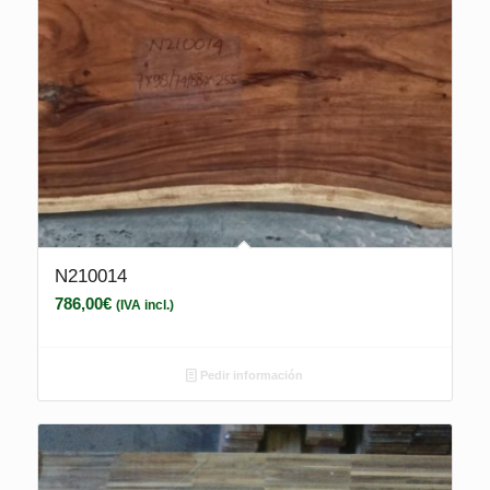
N210014
786,00
€
(IVA incl.)
Pedir información