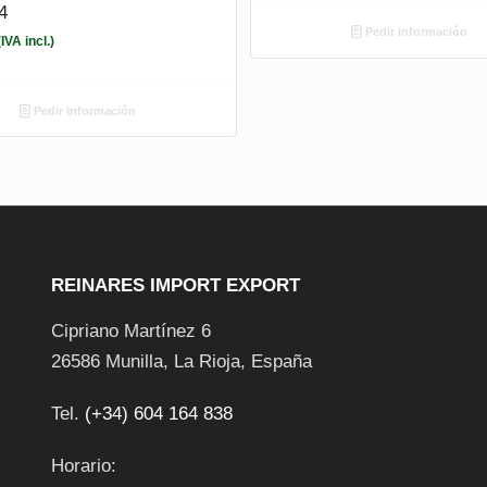
4
Pedir información
(IVA incl.)
Pedir información
REINARES IMPORT EXPORT
Cipriano Martínez 6
26586
Munilla
,
La Rioja
,
España
Tel.
(+34) 604 164 838
Horario: