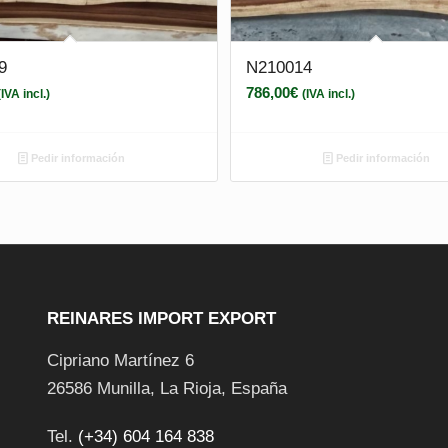
9
N210014
786,00
€
(IVA incl.)
(IVA incl.)
Pedir información
Pedir información
REINARES IMPORT EXPORT
Cipriano Martínez 6
26586
Munilla
,
La Rioja
,
España
Tel.
(+34) 604 164 838